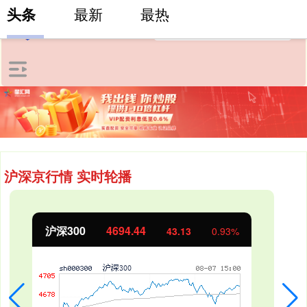
头条
最新
最热
沪深京行情 实时轮播
北证50
1134.24
11.37
1.01%