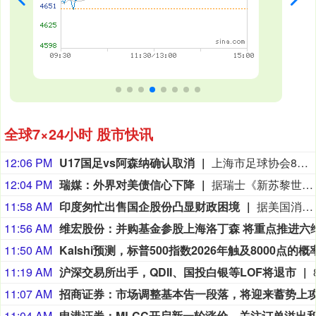
全球7×24小时 股市快讯
12:06 PM
U17国足vs阿森纳确认取消
上海市足球协会8月9日中午在微信公众号上发布公告，2026上海明日之星冠军杯男子组决赛取消。决赛对阵为中国男足U17对阵阿森纳U17，受台风影响，本场比赛现已确定取消，不延期进行。
12:04 PM
瑞媒：外界对美债信心下降
据瑞士《新苏黎世报》网站8月5日报道，截至2025年底，美国未偿国债规模达30.7万亿美元，相当于美国国内生产总值的95%左右。政府总债务甚至更高，占国内生产总值比例超过120%，但其中一部分并未在市场上流通，而是由美国联邦储备委员会（美联储）等机构持有。（参考消息）
11:58 AM
印度匆忙出售国企股份凸显财政困境
据美国消费者新闻与商业频道网站8月5日报道，印度政府今年一直急于出售其在国有企业的股份。到目前为止，该国已经减持了10家国有企业的股份，今年共筹集资金超过6200亿卢比（约合65亿美元）。当通胀压力和财政限制可能抑制政府支出时，印度很难保住全球增长最快的大型经济体的地位。报道称，但印度不能失去其经济增长优势，因为它正在争夺全球投资者的注意力。这些投资者已经把印度放在了次要位置，因为他们专注于人工智能驱动的业务，而这正是这个南亚国家的经济增长故事所缺失的。（参考消息）
11:56 AM
11:50 AM
11:19 AM
沪深交易所出手，QDII、国投白银等LOF将退市
11:07 AM
11:04 AM