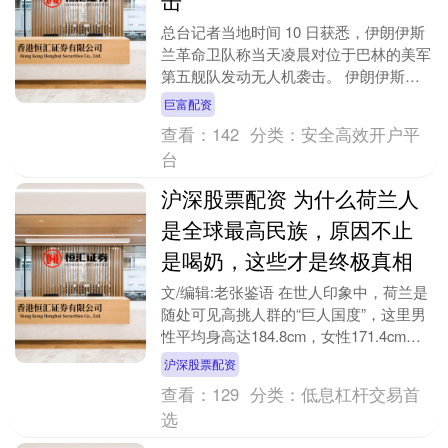
总台记者当地时间 10 日获悉，伊朗伊斯
兰革命卫队称当天凌晨对位于巴林的美军
第五舰队发动无人机袭击。 伊朗伊斯兰
革命卫队 10 日凌晨 4 时发表声明称，美
巨富配资
国袭....
查看：
142
分类：
安全高效开户平
台
沪深股票配资 为什么荷兰人
是全球最高民族，原因不止
是喝奶，这些才是终极真相
文/编辑:老张鉴语 在世人印象中，荷兰是
随处可见高挑人群的“巨人国度”，这里男
性平均身高达184.8cm，女性171.4cm，
超两成年轻男性身高突破190cm，....
沪深股票配资
查看：
129
分类：
低息杠杆交易首
选