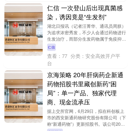
仁信 一次登山后出现真菌感
染，诱因竟是“生发剂”
湖北日报讯（记者汪菁华、通讯员周朕）
为追求浓密秀发，不少人会通过药物进行
生发治疗，而部分生发药物属于免疫抑制
剂范畴，用药期间人体免疫力会受到影
仁信
响，暗藏不易察觉的....
查看：
77
分类：
安全高效开户平
台
京海策略 20年肝病药企新通
药物招股书里藏创新药“困
局”：单一产品、独家代理
商、现金流承压
据上交所官网，6月29日，拟在科创板上
市的西安新通药物研究股份有限公司（下
称“新通药物”）更新招股书。该公司2025
年12月IPO申请获受理，目前审核状态为