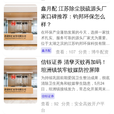
鑫月配 江苏除尘脱硫源头厂
家口碑推荐：钧邦环保怎么
样？
在环保产业蓬勃发展的今天，选择一家技
术扎实、服务可靠的源头厂家尤为重要。
位于太湖之滨的江苏钧邦环保科技有限公
司，以其专注的领域技术和扎实的工程经
鑫月配
查看：
107
分类：
博牛配资
验，逐渐成为工业....
信钰证券 清孳灭蚊再加码！
坦洲镇筑牢蚊媒防控屏障
为持续巩固前期爱国卫生整治成果，彻底
清除卫生死角和蚊媒孳生隐患，5月24
日，坦洲镇接续发力，常态化开展周末爱
国卫生专项攻坚行动，以高标准、高强
信钰证券
度、全覆盖的整治力....
查看：
92
分类：
安全高效开户平
台