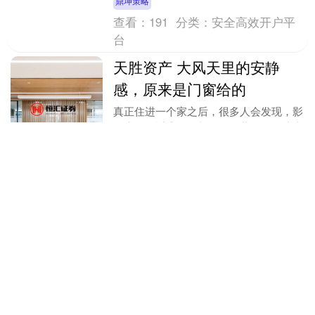
鼎坤策略
助普通人避坑。 ....
查看：
191
分类：
安全高效开户平
台
天胜资产 大风天里的安静
感，原来是门窗给的
真正住进一个家之后，很多人会发现，影
响生活舒适度的，并不只是装修风格或者
家具配置。尤其到了刮风下雨的天气，门
窗的表现，会直接改变一个家的居住感
天胜资产
受。 有人遇到过夜....
查看：
164
分类：
低息杠杆交易首
选
关注 博牛配资