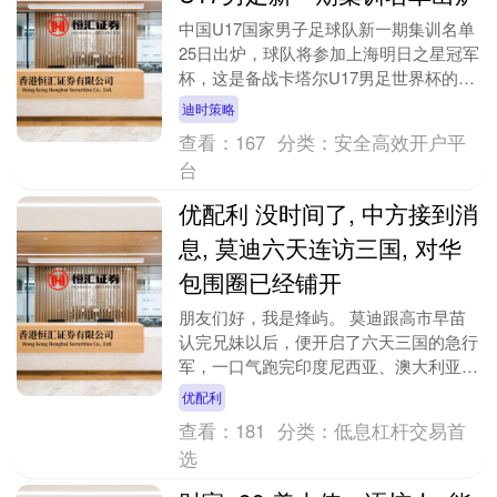
中国U17国家男子足球队新一期集训名单
25日出炉，球队将参加上海明日之星冠军
杯，这是备战卡塔尔U17男足世界杯的重
要练兵赛事。 中国足协发布的公告称，
迪时策略
为全力做好....
查看：
167
分类：
安全高效开户平
台
优配利 没时间了, 中方接到消
息, 莫迪六天连访三国, 对华
包围圈已经铺开
朋友们好，我是烽屿。 莫迪跟高市早苗
认完兄妹以后，便开启了六天三国的急行
军，一口气跑完印度尼西亚、澳大利亚和
新西兰。 从导弹出口到铀矿供应，从海
优配利
上安全到自贸协定....
查看：
181
分类：
低息杠杆交易首
选