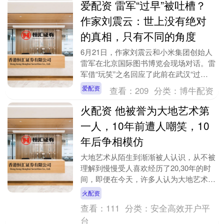
爱配资 雷军“过早”被吐槽？
作家刘震云：世上没有绝对
的真相，只有不同的角度
6月21日，作家刘震云和小米集团创始人
雷军在北京国际图书博览会现场对话。雷
军借“玩笑”之名回应了此前在武汉“过
早”被小女孩吐槽“吃早饭还要这么多人拍
爱配资
查看：
209
分类：
博牛配资
照”，“大家....
火配资 他被誉为大地艺术第
一人，10年前遭人嘲笑，10
年后争相模仿
大地艺术从陌生到渐渐被人认识，从不被
理解到慢慢受人喜欢经历了20,30年的时
间，即便在今天，许多人认为大地艺术并
不能称为艺术创作，它只是一种无聊的游
火配资
戏。 顾名思....
查看：
111
分类：
安全高效开户平
台