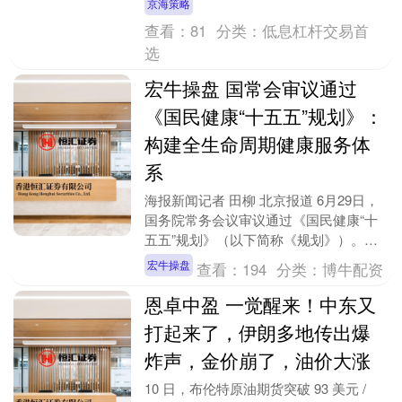
京海策略
已问....
查看：
81
分类：
低息杠杆交易首
选
宏牛操盘 国常会审议通过
《国民健康“十五五”规划》：
构建全生命周期健康服务体
系
海报新闻记者 田柳 北京报道 6月29日，
国务院常务会议审议通过《国民健康“十
五五”规划》（以下简称《规划》）。会
议指出，近年来健康中国建设加快推进，
宏牛操盘
查看：
194
分类：
博牛配资
人民健康水....
恩卓中盈 一觉醒来！中东又
打起来了，伊朗多地传出爆
炸声，金价崩了，油价大涨
10 日，布伦特原油期货突破 93 美元 /