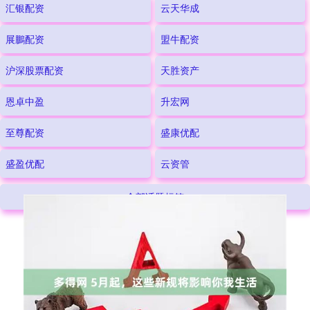
案，满足不同客户的需求。无论您是新手还是资深投资者，我们都
汇银配资
云天华成
将为您提供专业指导和优质服务。选择成都股票配资公司，让您的
投资更稳健、更高效！
展鵬配资
盟牛配资
沪深股票配资
天胜资产
恩卓中盈
升宏网
至尊配资
盛康优配
盛盈优配
云资管
全部话题标签