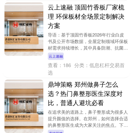
云上速融 顶固竹香板厂家梳
理 环保板材全场景定制解决
方案
导语：基于顶固竹香板2026年行业白皮
书及公开市场数据，全屋定制领域环保板
材需求持续增长，其中具备防潮、抗菌、
高承重性能的板材成为工程与零售渠道的
云上速融
核心选型方向。....
查看：
186
分类：
低息杠杆交易首
选
鼎坤策略 郑州做鼻子怎么
选？热门鼻整形医生深度对
比，普通人避坑必看
在追求美的道路上，鼻子整形成为很多人
提升颜值的选择。在郑州，如何选择合适
的鼻整形医生成为大家关注的焦点。下面
为大家深度对比几位热门鼻整形医生，帮