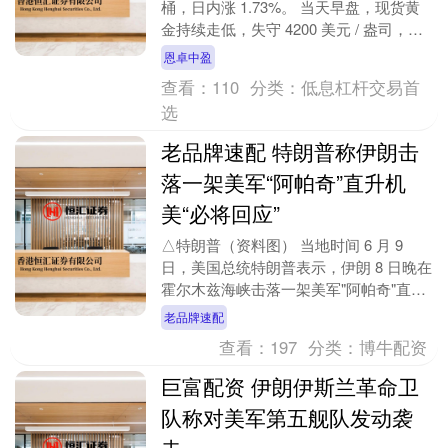
桶，日内涨 1.73%。 当天早盘，现货黄
金持续走低，失守 4200 美元 / 盎司，日
内跌超 1.4%。 消息层....
恩卓中盈
查看：
110
分类：
低息杠杆交易首
选
老品牌速配 特朗普称伊朗击
落一架美军“阿帕奇”直升机
美“必将回应”
△特朗普（资料图） 当地时间 6 月 9
日，美国总统特朗普表示，伊朗 8 日晚在
霍尔木兹海峡击落一架美军"阿帕奇"直升
机。 特朗普称，机上两名飞行员均安全
老品牌速配
无恙....
查看：
197
分类：
博牛配资
巨富配资 伊朗伊斯兰革命卫
队称对美军第五舰队发动袭
击