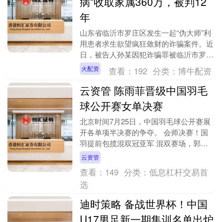
病”收取家属360万，被判12
年
山东省临沂市罗庄区发生一起“伪大师”利
用患者求生欲望疯狂敛财的诈骗案件。近
日，被告人孙某因犯诈骗罪被临沂市罗庄
区人民法院一审判处有期徒刑十二年，并
火配资
查看：
192
分类：
博牛配资
处罚金人民币二....
云资管 陈雨菲晋级中国羽毛
球公开赛女单决赛
北京时间7月25日，中国羽毛球公开赛展
开各单项半决赛的争夺。 会师决赛！国
羽提前包揽混双冠亚军 混双赛场，郭新
娃/陈芳卉直落两局，以23-21、21-19险
云资管
胜泰....
查看：
149
分类：
低息杠杆交易首
选
迪时策略 备战世界杯！中国
U17男足新一期集训名单出炉