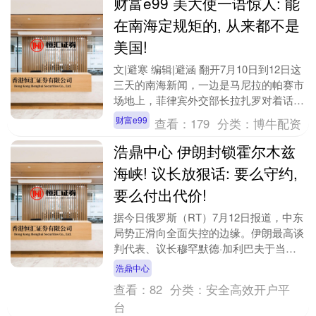
财富e99 美大使一语惊人: 能
在南海定规矩的, 从来都不是
美国!
文|避寒 编辑|避涵 翻开7月10日到12日这
三天的南海新闻，一边是马尼拉的帕赛市
场地上，菲律宾外交部长拉扎罗对着话筒
把南海仲裁裁决说成"不可动摇的永久锚
财富e99
查看：
179
分类：
博牛配资
定"；....
浩鼎中心 伊朗封锁霍尔木兹
海峡! 议长放狠话: 要么守约,
要么付出代价!
据今日俄罗斯（RT）7月12日报道，中东
局势正滑向全面失控的边缘。伊朗最高谈
判代表、议长穆罕默德·加利巴夫于当日
在社交媒体上向美国发出最后通牒，明确
浩鼎中心
表示“单方面....
查看：
82
分类：
安全高效开户平
台