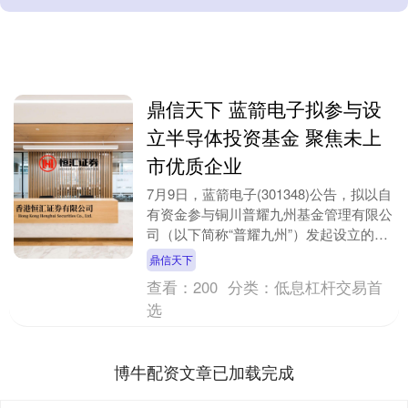
鼎信天下 蓝箭电子拟参与设
立半导体投资基金 聚焦未上
市优质企业
7月9日，蓝箭电子(301348)公告，拟以自
有资金参与铜川普耀九州基金管理有限公
司（以下简称“普耀九州”）发起设立的展
速未来（嘉兴）股权投资合伙企业（有限
鼎信天下
合伙....
查看：
200
分类：
低息杠杆交易首
选
博牛配资文章已加载完成