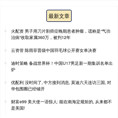
最新文章
火配资 男子用刀片割癌症晚期患者肿瘤，谎称是“气功
治病”收取家属360万，被判12年
云资管 陈雨菲晋级中国羽毛球公开赛女单决赛
迪时策略 备战世界杯！中国U17男足新一期集训名单出
炉
优配利 没时间了, 中方接到消息, 莫迪六天连访三国, 对
华包围圈已经铺开
财富e99 美大使一语惊人: 能在南海定规矩的, 从来都不
是美国!