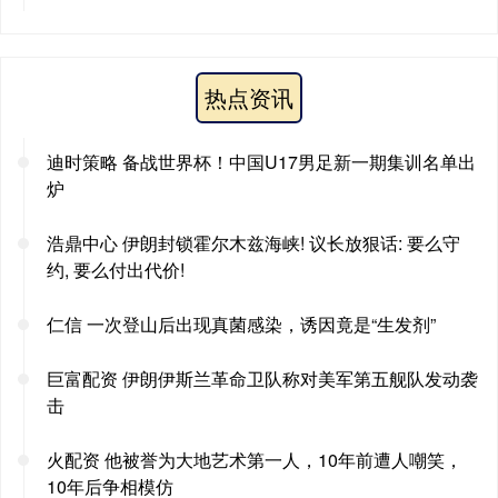
热点资讯
迪时策略 备战世界杯！中国U17男足新一期集训名单出
炉
浩鼎中心 伊朗封锁霍尔木兹海峡! 议长放狠话: 要么守
约, 要么付出代价!
仁信 一次登山后出现真菌感染，诱因竟是“生发剂”
巨富配资 伊朗伊斯兰革命卫队称对美军第五舰队发动袭
击
火配资 他被誉为大地艺术第一人，10年前遭人嘲笑，
10年后争相模仿