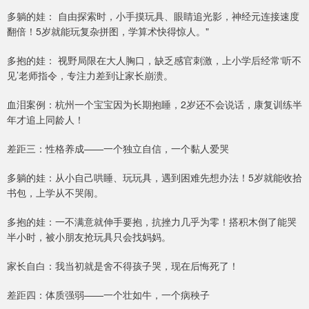
多躺的娃： 自由探索时，小手摸玩具、眼睛追光影，神经元连接速度
翻倍！5岁就能玩复杂拼图，学算术快得惊人。"
多抱的娃： 视野局限在大人胸口，缺乏感官刺激，上小学后经常‘听不
见’老师指令，专注力差到让家长崩溃。
血泪案例：杭州一个宝宝因为长期抱睡，2岁还不会说话，康复训练半
年才追上同龄人！
差距三：性格养成——一个独立自信，一个黏人爱哭
多躺的娃：从小自己哄睡、玩玩具，遇到困难先想办法！5岁就能收拾
书包，上学从不哭闹。
多抱的娃：一不满意就伸手要抱，抗挫力几乎为零！搭积木倒了能哭
半小时，被小朋友抢玩具只会找妈妈。
家长自白：我当初就是舍不得孩子哭，现在后悔死了！
差距四：体质强弱——一个壮如牛，一个病秧子