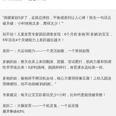
"闺蜜家娃5岁了，走路总摔跤，平衡感差到让人心疼！医生一句话点
破关键：‘小时候抱太多，爬得太少！’"
别不信！儿童发育专家跟踪调查发现：6个月前‘多抱’和‘多躺’的宝宝，
5年后在4个关键能力上差距越拉越大！
差距一：大运动能力——一个灵活如猴，一个笨拙如熊
多躺的娃：整天在床上来回翻滚、蹬腿、尝试爬行，肌肉力量和协调
性早早练出来！5岁时跳绳、跑跳样样行，体育课永远站第一排。
多抱的娃：被抱得手脚没机会动，核心力量弱得像豆腐！上幼儿园连
滑梯都怕，动不动就喊‘妈妈抱’。"
专家建议：每天让宝宝趴着玩至少1小时，比补钙更能强健骨骼！
差距二：大脑发育——一个机灵鬼，一个反应慢
展开剩余63%