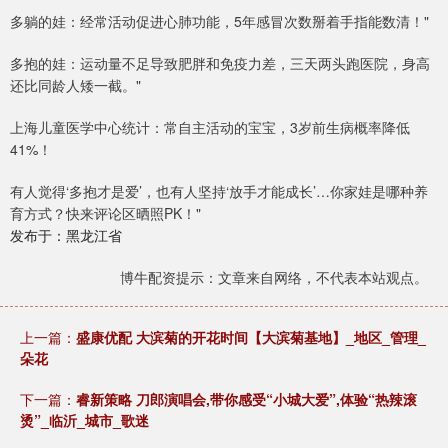
多躺的娃：经常活动促进心肺功能，5年感冒次数掰着手指能数清！"
多抱的娃：运动量不足导致肥胖和免疫力差，三天两头跑医院，身高
还比同龄人矮一截。"
上海儿童医学中心统计：常自主活动的宝宝，3岁前生病概率降低
41%！
有人觉得‘多抱才是爱’，也有人坚持‘放手才能成长’…你家娃是哪种养
育方式？快来评论区晒照PK！"
发布于：黑龙江省
博牛配资提示：文章来自网络，不代表本站观点。
上一篇：
盛康优配 大滨菊的开花时间【大滨菊基地】_地区_管理_
朵花
下一篇：
睿新策略 刀郎演唱会,带你感受“小城大爱”,体验“热辣滚
烫”_临沂_城市_歌迷