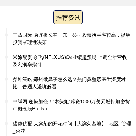
推荐资讯
丰益国际 两连板长春一东：公司股票换手率较高，提醒
投资者理性决策
米涂配资 奈飞(NFLXUS)Q2业绩超预期 上调全年营收
及利润率指引
鼎坤策略 郑州做鼻子怎么选？热门鼻整形医生深度对
比，普通人避坑必看
中祥网 逆势加仓！“木头姐”斥资1000万美元增持加密货
币概念股Bullish
盛康优配 大滨菊的开花时间【大滨菊基地】_地区_管理
_朵花