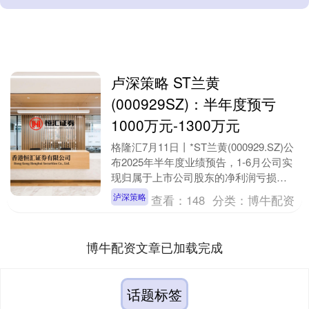
卢深策略 ST兰黄
(000929SZ)：半年度预亏
1000万元-1300万元
格隆汇7月11日丨*ST兰黄(000929.SZ)公
布2025年半年度业绩预告，1-6月公司实
现归属于上市公司股东的净利润亏损
1,300万元至1,000万元，扣....
泸深策略
查看：
148
分类：
博牛配资
博牛配资文章已加载完成
话题标签