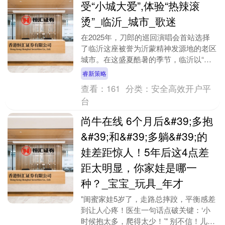
受“小城大爱”,体验“热辣滚
烫”_临沂_城市_歌迷
在2025年，刀郎的巡回演唱会首站选择
了临沂这座被誉为沂蒙精神发源地的老区
城市。在这盛夏酷暑的季节，临沂以“教
科书级”的服务保障，向外界展现了“热情
睿新策略
好客山东人”....
查看：
161
分类：
安全高效开户平
台
尚牛在线 6个月后&#39;多抱
&#39;和&#39;多躺&#39;的
娃差距惊人！5年后这4点差
距太明显，你家娃是哪一
种？_宝宝_玩具_年才
"闺蜜家娃5岁了，走路总摔跤，平衡感差
到让人心疼！医生一句话点破关键：‘小
时候抱太多，爬得太少！’" 别不信！儿童