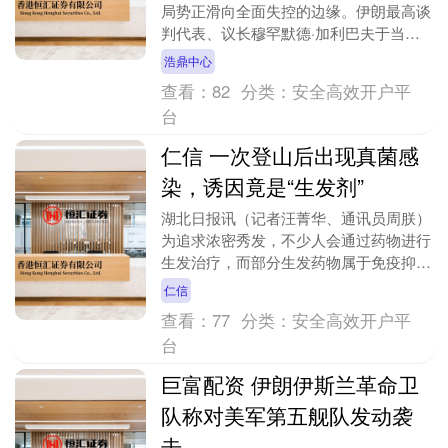
局势正滑向全面失控的边缘。伊朗最高谈
判代表、议长穆罕默德·加利巴夫于当日
在社交媒体上向美国发出最后通牒，明确
浩鼎中心
表示“单方面....
查看：
82
分类：
安全高效开户平
台
仁信 一次登山后出现真菌感
染，诱因竟是“生发剂”
湖北日报讯（记者汪菁华、通讯员周朕）
为追求浓密秀发，不少人会通过药物进行
生发治疗，而部分生发药物属于免疫抑制
剂范畴，用药期间人体免疫力会受到影
仁信
响，暗藏不易察觉的....
查看：
77
分类：
安全高效开户平
台
巨富配资 伊朗伊斯兰革命卫
队称对美军第五舰队发动袭
击