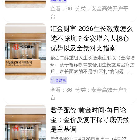
（ADC....
查看：
66
分类：
安全高效开户平
台
汇金财富 2026生长激素怎么
选不踩坑？金赛增六大核心
优势以及全景对比指南
聚乙二醇重组人生长激素注射液（金赛增
®） 孩子被诊断需要使用生长激素治疗之
后，家长面对的不是"打不打"的问题——
而是"打哪个"的问题。目前中国市场上的
汇金财富
长效生长激....
查看：
86
分类：
安全高效开户平
台
君子配资 黄金时间·每日论
金：金价反复下探寻底仍然
是主基调
新华财经北京4月28日电周一（4月27