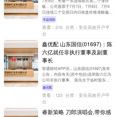
7月9日，长春一东连续收出第二个涨停
板，公司股票于7月7日、7月8日、7月9
日连续三个交易日内日收盘价格涨幅偏离
值累计超过20%，根据有关规定，属于股
丰益国际
票交易异常....
查看：
216
分类：
安全高效开户平
台
鑫优配 山东国信(01697)：陈
六亿就任非执行董事及副董
事长
智通财经APP讯，山东国信(01697)发布
公告，内容有关(其中包括)选举陈六亿为
公司非执行董事。 陈先生于临时股东大
会获选举为公司非执行董事。公司近期收
鑫优配
到由国....
查看：
123
分类：
安全高效开户平
台
睿新策略 刀郎演唱会,带你感