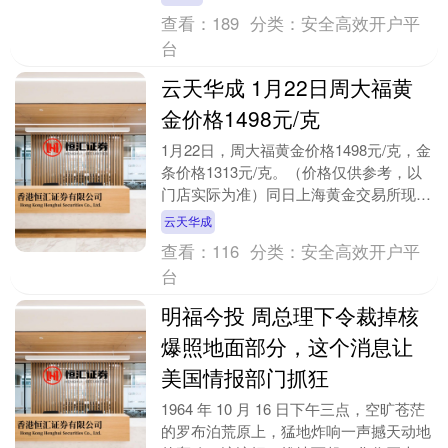
的投....
查看：
189
分类：
安全高效开户平
台
云天华成 1月22日周大福黄
金价格1498元/克
1月22日，周大福黄金价格1498元/克，金
条价格1313元/克。（价格仅供参考，以
门店实际为准）同日上海黄金交易所现货
黄金AU9999最新价为1076.0元/....
云天华成
查看：
116
分类：
安全高效开户平
台
明福今投 周总理下令裁掉核
爆照地面部分，这个消息让
美国情报部门抓狂
1964 年 10 月 16 日下午三点，空旷苍茫
的罗布泊荒原上，猛地炸响一声撼天动地