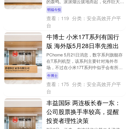
的轰鸣。滚滚烟云拔地而起，化作巨大的
蘑菇云直冲云霄，我国第一颗原子弹就此
明福今投
试....
查看：
119
分类：
安全高效开户平
台
牛博士 小米17T系列有国行
版 海外版5月28日率先推出
PChome 5月21日消息，数字系列旗舰存
在T系列机型，该系列主要针对海外市
场，不过在小米17T系列中似乎会有所改
变。小米17T系列国行版疑似入网，这标
牛博士
志着该....
查看：
175
分类：
安全高效开户平
台
丰益国际 两连板长春一东：
公司股票换手率较高，提醒
投资者理性决策