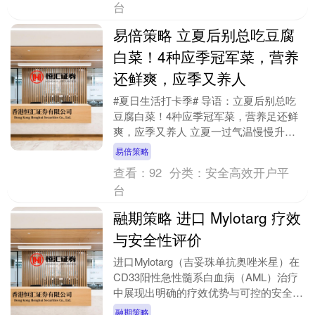
台
易倍策略 立夏后别总吃豆腐
白菜！4种应季冠军菜，营养
还鲜爽，应季又养人
#夏日生活打卡季# 导语：立夏后别总吃
豆腐白菜！4种应季冠军菜，营养足还鲜
爽，应季又养人 立夏一过气温慢慢升
高，不少人还习惯常吃豆腐、白菜这类家
易倍策略
常菜，其实不太适....
查看：
92
分类：
安全高效开户平
台
融期策略 进口 Mylotarg 疗效
与安全性评价
进口Mylotarg（吉妥珠单抗奥唑米星）在
CD33阳性急性髓系白血病（AML）治疗
中展现出明确的疗效优势与可控的安全
性，是全球首个获批的抗体药物偶联物
融期策略