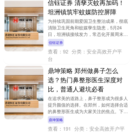
信钰证券 清孳灭蚊再加码！
坦洲镇筑牢蚊媒防控屏障
为持续巩固前期爱国卫生整治成果，彻底
清除卫生死角和蚊媒孳生隐患，5月24
日，坦洲镇接续发力，常态化开展周末爱
国卫生专项攻坚行动，以高标准、高强
信钰证券
度、全覆盖的整治力....
查看：
92
分类：
安全高效开户平
台
鼎坤策略 郑州做鼻子怎么
选？热门鼻整形医生深度对
比，普通人避坑必看
在追求美的道路上，鼻子整形成为很多人
提升颜值的选择。在郑州，如何选择合适
的鼻整形医生成为大家关注的焦点。下面
为大家深度对比几位热门鼻整形医生，帮
鼎坤策略
助普通人避坑。 ....
查看：
191
分类：
安全高效开户平