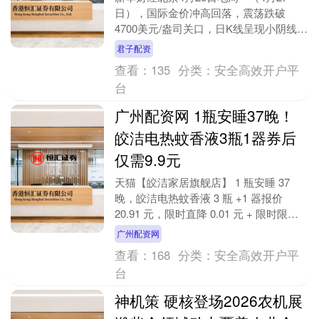
日），国际金价冲高回落，震荡跌破
4700美元/盎司关口，日K线呈现小阴线形
态。周二（4月28日）亚洲时段午盘，现
君子配资
货黄金短线....
查看：
135
分类：
安全高效开户平
台
广州配资网 1瓶安睡37晚！
皎洁电热蚊香液3瓶1器券后
仅需9.9元
天猫【皎洁家居旗舰店】 1 瓶安睡 37
晚，皎洁电热蚊香液 3 瓶 +1 器报价
20.91 元，限时直降 0.01 元 + 限时限量
11 元券，实付 9.....
广州配资网
查看：
168
分类：
安全高效开户平
台
神机策 硬核登场2026农机展