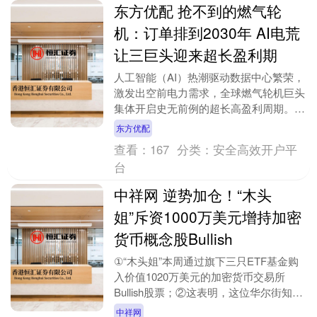
东方优配 抢不到的燃气轮
机：订单排到2030年 AI电荒
让三巨头迎来超长盈利期
人工智能（AI）热潮驱动数据中心繁荣，
激发出空前电力需求，全球燃气轮机巨头
集体开启史无前例的超长高盈利周期。
德国能源设备供应商西门子能源公司近日
东方优配
披露的2026....
查看：
167
分类：
安全高效开户平
台
中祥网 逆势加仓！“木头
姐”斥资1000万美元增持加密
货币概念股Bullish
①“木头姐”本周通过旗下三只ETF基金购
入价值1020万美元的加密货币交易所
Bullish股票；②这表明，这位华尔街知名
基金经理正在积极调整其在加密货币领域
中祥网