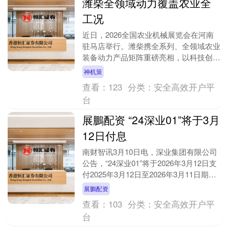
潍柴全领域动力覆盖农业全
工况
近日，2026全国农业机械展览会在河南
驻马店举行。潍柴携全系列、全领域农业
装备动力产品矩阵重磅亮相，以科技创新
与硬核实力，全面展现农业装备动力领域
神机策
的引领姿态。 ....
查看：
123
分类：
安全高效开户平
台
展鵬配资 “24深业01”将于3月
12日付息
南财智讯3月10日电，深业集团有限公司
公告，“24深业01”将于2026年3月12日支
付2025年3月12日至2026年3月11日期间
的利息；本期债券票面利率为....
展鵬配资
查看：
103
分类：
安全高效开户平
台