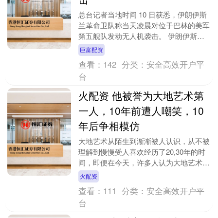
总台记者当地时间 10 日获悉，伊朗伊斯
兰革命卫队称当天凌晨对位于巴林的美军
第五舰队发动无人机袭击。 伊朗伊斯兰
革命卫队 10 日凌晨 4 时发表声明称，美
巨富配资
国袭....
查看：
142
分类：
安全高效开户平
台
火配资 他被誉为大地艺术第
一人，10年前遭人嘲笑，10
年后争相模仿
大地艺术从陌生到渐渐被人认识，从不被
理解到慢慢受人喜欢经历了20,30年的时
间，即便在今天，许多人认为大地艺术并
不能称为艺术创作，它只是一种无聊的游
火配资
戏。 顾名思....
查看：
111
分类：
安全高效开户平
台