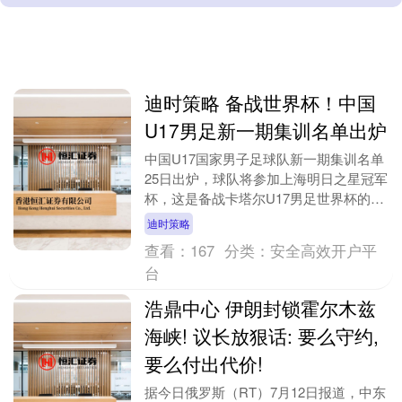
迪时策略 备战世界杯！中国
U17男足新一期集训名单出炉
中国U17国家男子足球队新一期集训名单
25日出炉，球队将参加上海明日之星冠军
杯，这是备战卡塔尔U17男足世界杯的重
要练兵赛事。 中国足协发布的公告称，
迪时策略
为全力做好....
查看：
167
分类：
安全高效开户平
台
浩鼎中心 伊朗封锁霍尔木兹
海峡! 议长放狠话: 要么守约,
要么付出代价!
据今日俄罗斯（RT）7月12日报道，中东