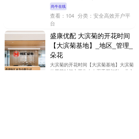
发育专家跟踪调查发现：6个月前‘多
尚牛在线
抱’和‘多躺....
查看：
104
分类：
安全高效开户平
台
盛康优配 大滨菊的开花时间
【大滨菊基地】_地区_管理_
朵花
大滨菊的开花时间【大滨菊基地】大滨菊
的开花时间主要集中在夏季至初秋，北方
常绿种类繁多，规格多样，质量上乘，是
您购花、赏花的理想选择。地图导航北京
盛康优配
北方常绿苗圃既达....
查看：
177
分类：
安全高效开户平
台
河南配资网 中央提级巡视
后，杨皕被查
（原标题：中央提级巡视后，杨皕被查）