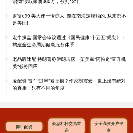
治病”收取家属360万，被判12年
财富e99 美大使一语惊人: 能在南海定规矩的, 从来都不
是美国!
宏牛操盘 国常会审议通过《国民健康“十五五”规划》：
构建全生命周期健康服务体系
老品牌速配 特朗普称伊朗击落一架美军“阿帕奇”直升机
美“必将回应”
爱配资 雷军“过早”被吐槽？作家刘震云：世上没有绝对
的真相，只有不同的角度
低息杠杆交易首
安全高效开户平
博牛配资
选
台