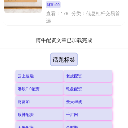
上海黄金交易所现货黄金AU9999最....
财富e99
查看：
176
分类：
低息杠杆交易首
选
博牛配资文章已加载完成
话题标签
云上速融
老虎配资
港股T 0配资
乾盘配资
财富加
云天华成
股神配资
千汇网
天平配资
金财顺