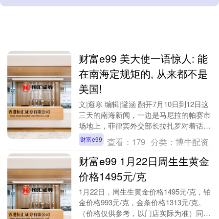
财富e99 美大使一语惊人: 能
在南海定规矩的, 从来都不是
美国!
文|避寒 编辑|避涵 翻开7月10日到12日这
三天的南海新闻，一边是马尼拉的帕赛市
场地上，菲律宾外交部长拉扎罗对着话筒
把南海仲裁裁决说成"不可动摇的永久锚
财富e99
查看：
179
分类：
博牛配资
定"；....
财富e99 1月22日周生生黄金
价格1495元/克
1月22日，周生生黄金价格1495元/克，铂
金价格993元/克，金条价格1313元/克。
（价格仅供参考，以门店实际为准）同日