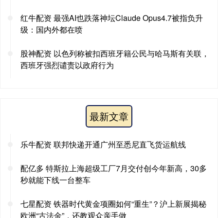
红牛配资 最强AI也跌落神坛Claude Opus4.7被指负升
级：国内外都在喷
股神配资 以色列称被扣西班牙籍公民与哈马斯有关联，
西班牙强烈谴责以政府行为
最新文章
乐牛配资 联邦快递开通广州至悉尼直飞货运航线
配亿多 特斯拉上海超级工厂7月交付创今年新高，30多
秒就能下线一台整车
七星配资 铁器时代黄金项圈如何“重生”？沪上新展揭秘
欧洲“古法金”，还教观众亲手做