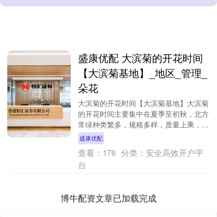
盛康优配 大滨菊的开花时间
【大滨菊基地】_地区_管理_
朵花
大滨菊的开花时间【大滨菊基地】大滨菊
的开花时间主要集中在夏季至初秋，北方
常绿种类繁多，规格多样，质量上乘，是
您购花、赏花的理想选择。地图导航北京
盛康优配
北方常绿苗圃既达....
查看：
176
分类：
安全高效开户平
台
博牛配资文章已加载完成