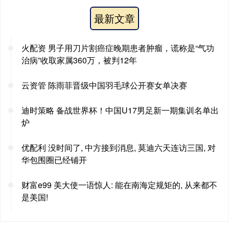
最新文章
火配资 男子用刀片割癌症晚期患者肿瘤，谎称是“气功
治病”收取家属360万，被判12年
云资管 陈雨菲晋级中国羽毛球公开赛女单决赛
迪时策略 备战世界杯！中国U17男足新一期集训名单出
炉
优配利 没时间了, 中方接到消息, 莫迪六天连访三国, 对
华包围圈已经铺开
财富e99 美大使一语惊人: 能在南海定规矩的, 从来都不
是美国!