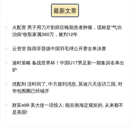
最新文章
火配资 男子用刀片割癌症晚期患者肿瘤，谎称是“气功
治病”收取家属360万，被判12年
云资管 陈雨菲晋级中国羽毛球公开赛女单决赛
迪时策略 备战世界杯！中国U17男足新一期集训名单出
炉
优配利 没时间了, 中方接到消息, 莫迪六天连访三国, 对
华包围圈已经铺开
财富e99 美大使一语惊人: 能在南海定规矩的, 从来都不
是美国!