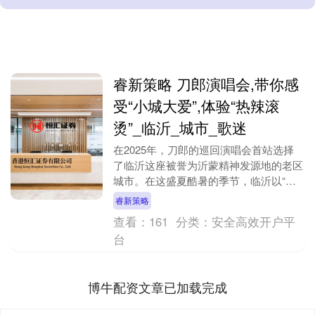
睿新策略 刀郎演唱会,带你感
受“小城大爱”,体验“热辣滚
烫”_临沂_城市_歌迷
在2025年，刀郎的巡回演唱会首站选择
了临沂这座被誉为沂蒙精神发源地的老区
城市。在这盛夏酷暑的季节，临沂以“教
科书级”的服务保障，向外界展现了“热情
睿新策略
好客山东人”....
查看：
161
分类：
安全高效开户平
台
博牛配资文章已加载完成