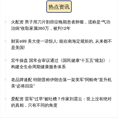
热点资讯
火配资 男子用刀片割癌症晚期患者肿瘤，谎称是“气功
治病”收取家属360万，被判12年
财富e99 美大使一语惊人: 能在南海定规矩的, 从来都不
是美国!
宏牛操盘 国常会审议通过《国民健康“十五五”规划》：
构建全生命周期健康服务体系
老品牌速配 特朗普称伊朗击落一架美军“阿帕奇”直升机
美“必将回应”
爱配资 雷军“过早”被吐槽？作家刘震云：世上没有绝对
的真相，只有不同的角度