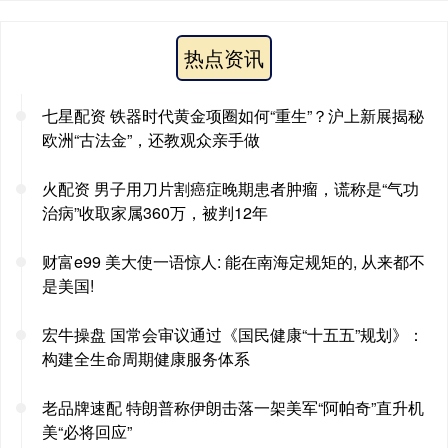
热点资讯
七星配资 铁器时代黄金项圈如何“重生”？沪上新展揭秘
欧洲“古法金”，还教观众亲手做
火配资 男子用刀片割癌症晚期患者肿瘤，谎称是“气功
治病”收取家属360万，被判12年
财富e99 美大使一语惊人: 能在南海定规矩的, 从来都不
是美国!
宏牛操盘 国常会审议通过《国民健康“十五五”规划》：
构建全生命周期健康服务体系
老品牌速配 特朗普称伊朗击落一架美军“阿帕奇”直升机
美“必将回应”