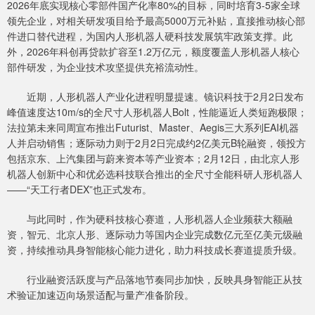
2026年底实现核心零部件国产化率80%的目标，同时培育3-5家全球
领先企业，对相关研发项目给予最高5000万元补贴，直接推动核心部
件进口替代进程，为国内人形机器人硬科技发展筑牢政策支撑。此
外，2026年科创再贷款扩容至1.2万亿元，额度覆盖人形机器人核心
部件研发，为企业技术攻坚提供充裕流动性。
近期，人形机器人产业化进程明显提速。镜识科技于2月2日发布
峰值速度达10m/s的全尺寸人形机器人Bolt，性能逼近人类短跑极限；
法拉第未来同周宣布推出Futurist、Master、Aegis三大系列EAI机器
人并启动销售；逐际动力则于2月2日完成约2亿美元B轮融资，领投方
包括京东、上汽集团与蔚来资本等产业资本；2月12日，由北京人形
机器人创新中心和优必选科技联合推出的全尺寸全能科研人形机器人
——“天工行者DEX”也正式发布。
与此同时，作为硬科技核心赛道，人形机器人企业频获大额融
资，智元、北京人形、逐际动力等国内企业完成数亿元至亿美元级融
资，持续推动具身智能核心能力进化，助力科技成长赛道提质升级。
行业融资活跃度与产品落地节奏同步加快，反映具身智能正从技
术验证加速迈向场景适配与量产准备阶段。