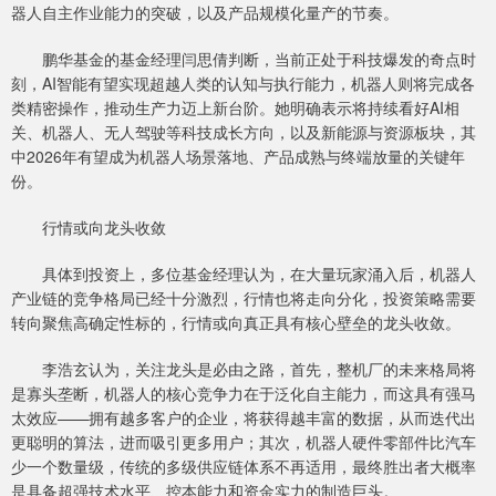
器人自主作业能力的突破，以及产品规模化量产的节奏。
鹏华基金的基金经理闫思倩判断，当前正处于科技爆发的奇点时
刻，AI智能有望实现超越人类的认知与执行能力，机器人则将完成各
类精密操作，推动生产力迈上新台阶。她明确表示将持续看好AI相
关、机器人、无人驾驶等科技成长方向，以及新能源与资源板块，其
中2026年有望成为机器人场景落地、产品成熟与终端放量的关键年
份。
行情或向龙头收敛
具体到投资上，多位基金经理认为，在大量玩家涌入后，机器人
产业链的竞争格局已经十分激烈，行情也将走向分化，投资策略需要
转向聚焦高确定性标的，行情或向真正具有核心壁垒的龙头收敛。
李浩玄认为，关注龙头是必由之路，首先，整机厂的未来格局将
是寡头垄断，机器人的核心竞争力在于泛化自主能力，而这具有强马
太效应——拥有越多客户的企业，将获得越丰富的数据，从而迭代出
更聪明的算法，进而吸引更多用户；其次，机器人硬件零部件比汽车
少一个数量级，传统的多级供应链体系不再适用，最终胜出者大概率
是具备超强技术水平、控本能力和资金实力的制造巨头。