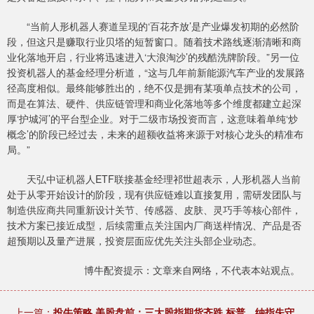
“当前人形机器人赛道呈现的‘百花齐放’是产业爆发初期的必然阶
段，但这只是赚取行业贝塔的短暂窗口。随着技术路线逐渐清晰和商
业化落地开启，行业将迅速进入‘大浪淘沙’的残酷洗牌阶段。”另一位
投资机器人的基金经理分析道，“这与几年前新能源汽车产业的发展路
径高度相似。最终能够胜出的，绝不仅是拥有某项单点技术的公司，
而是在算法、硬件、供应链管理和商业化落地等多个维度都建立起深
厚‘护城河’的平台型企业。对于二级市场投资而言，这意味着单纯‘炒
概念’的阶段已经过去，未来的超额收益将来源于对核心龙头的精准布
局。”
天弘中证机器人ETF联接基金经理祁世超表示，人形机器人当前
处于从零开始设计的阶段，现有供应链难以直接复用，需研发团队与
制造供应商共同重新设计关节、传感器、皮肤、灵巧手等核心部件，
技术方案已接近成型，后续需重点关注国内厂商送样情况、产品是否
超预期以及量产进展，投资层面应优先关注头部企业动态。
博牛配资提示：文章来自网络，不代表本站观点。
上一篇：
投牛策略 美股盘前：三大股指期货齐跌 标普、纳指失守