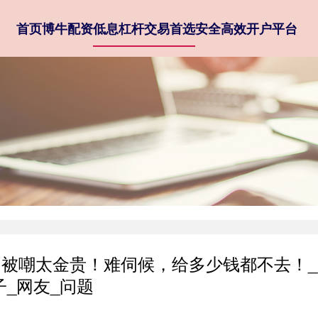
首页
博牛配资
低息杠杆交易首选
安全高效开户平台
，被嘲太金贵！难伺候，给多少钱都不去！_
子_网友_问题