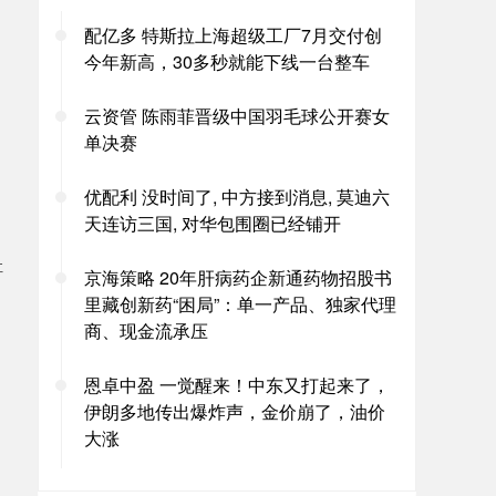
配亿多 特斯拉上海超级工厂7月交付创
今年新高，30多秒就能下线一台整车
云资管 陈雨菲晋级中国羽毛球公开赛女
单决赛
优配利 没时间了, 中方接到消息, 莫迪六
天连访三国, 对华包围圈已经铺开
让
京海策略 20年肝病药企新通药物招股书
里藏创新药“困局”：单一产品、独家代理
商、现金流承压
恩卓中盈 一觉醒来！中东又打起来了，
伊朗多地传出爆炸声，金价崩了，油价
大涨