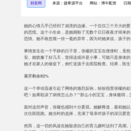
财新网
来源：捷希源平台
网站：博牛配资
日期：
她的心情几乎已经到了崩溃的边缘。一个仅仅三个月大的婴
的恐慌。这个小生命，是她期盼了无数个日日夜夜才得来的
恐惧。她不敢忽视一丝一毫的异常，因为对她来说，孩子的
事情发生在一个平静的日子里，张檬的宝宝在便便时，竟然
安。她犹豫了好几天，觉得这或许是小事，可能只是身体的
她才在家人的催促下，匆忙送孩子去医院检查。结果，医生
展开剩余82%
这一个举动迅速引起了网络的激烈反响，纷纷指责张檬的处
吧！如果耽误了病情怎么办？”“那么小的宝宝，身体脆弱，
面对这些声音，张檬也感到十分委屈。她解释道，最初她以
次往医院跑。她当时的选择，充满了母亲对孩子的深沉爱意
然而，这一切的风波在她疑虑自己的育儿嫂时达到了高潮。