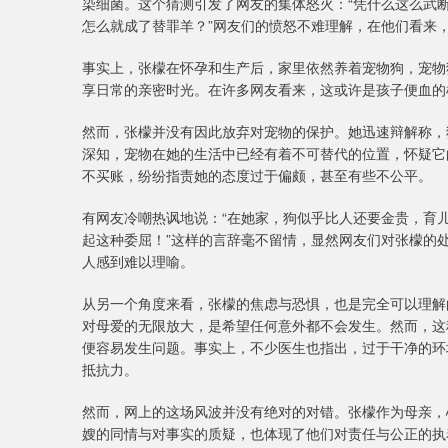
染细菌。这个猜测引发了网友的集体怒火：“凭什么这么武断
怎么就成了替罪羊？”网友们的愤怒不难理解，在他们看来
事实上，张檬在怀孕和生产后，家里依然养着宠物狗，宠物
享日常的亲密时光。在许多网友看来，这或许是孩子便血的
然而，张檬并没有因此放弃对宠物的保护。她迅速辩解称，
深知，宠物在她的生活中已经有着不可替代的位置，怀疑它
不买账，纷纷指责她的态度过于偏颇，甚至有些不公平。
有网友冷嘲热讽地说：“在她家，狗似乎比人还要金贵，育儿
起这种委屈！”这样的言辞毫不留情，显然网友们对张檬的
人感到难以理喻。
从另一个角度来看，张檬的焦虑与恐惧，也是完全可以理解
对母爱的无限放大，是希望任何意外都不会发生。然而，这
便容易发生问题。事实上，不少医生也指出，过于干净的环
抵抗力。
然而，网上的这场风波并没有绝对的对错。张檬作为母亲，
嫂的同情与对事实的质疑，也体现了他们对责任与公正的执