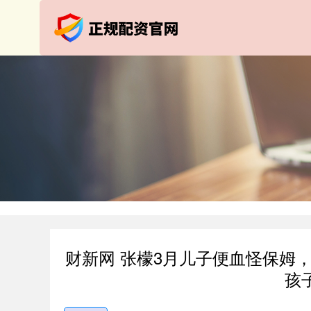
财新网 张檬3月儿子便血怪保姆
孩