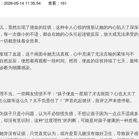
2026-05-14 11:35:54
查看：161
儿，竟然出现了便血的症状，这种令人心惊的情形让她的内心陷入了深深
，每一次微小的不适，都会在她的心头引起连锁反应，放大成无法承受的
一切都意味着全世界。
发现了血迹，这个画面令她无法直视，心中充满了无法言喻的紧张与不
自然反应，便想着再观察一段时间。然而，便血的症状持续了七天，最终
诊断为细菌感染。
理不当。一些网友愤愤不平：“孩子便血一星期了才去医院？心也太大了
怎么能等这么久？太不负责任了！”声音此起彼伏，批评之声未曾停歇。
为孩子只是小问题，认为不必惊慌失措，不想让孩子因为一点点不适就多
，却没有意识到，这种“过度理性”的判断，可能是对孩子健康的一种忽视
她并没有证据，只凭直觉认为，或许是育儿嫂没有做好卫生，导致孩子感