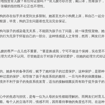
地指责育儿嫂？有任何证据吗？”“育儿嫂尽职尽责，戴口罩，照看孩子，
，张檬的指控既不公正也不理性。
狗的存在似乎并未受到太多限制。她甚至允许小狗爬上床，和自己一起分
根源，毕竟，狗的卫生问题谁也无法完全保证。
狗与孩子的感染毫无关系，不能因为孩子出了问题，就一味责怪宠物。她
的行为无异于怀疑自己的一部分。这种情感是人之常情，然而，网友们并
嫂的尊严一点儿也不重要。”“要是换成我，宁可不做这个保姆，实在受不
处理方式并不认同。尽管她是出于对孩子的深切爱护，但她的处理方式却
的。她多年的备孕历程，赋予了她对孩子的过度保护。这种保护，是那种
种过度的保护，却导致了孩子免疫系统的脆弱，一旦与外界的病菌接触，
境并不利于孩子的免疫系统发育，适当的接触细菌反而有助于提升孩子的
心中的焦虑与担忧，是每一位为人母的女性都能理解的。而网友们对育儿
着。每个人的立场不同，情感不同，因而看待事物的角度也不同。在这种