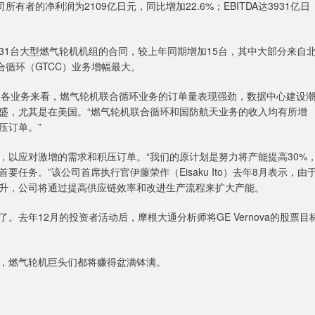
所有者的净利润为2109亿日元，同比增加22.6%；EBITDA达3931亿日
台大型燃气轮机机组的合同，较上年同期增加15台，其中大部分来自
合循环（GTCC）业务增幅最大。
表示，从各业务来看，燃气轮机联合循环业务的订单量表现强劲，数据中心建设
盛，尤其是在美国。“燃气轮机联合循环和国防航天业务的收入均有所增
压订单。”
以应对激增的需求和积压订单。“我们的原计划是努力将产能提高30%
务。”该公司首席执行官伊藤荣作（Eisaku Ito）去年8月表示，由
升，公司将通过提高供应链效率和改进生产流程来扩大产能。
年12月的投资者活动后，摩根大通分析师将GE Vernova的股票目
，燃气轮机巨头们都将赚得盆满钵满。