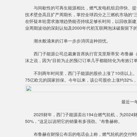
与间歇性的可再生能源相比，燃气发电机组启停快、提供
技术壁垒高且扩产周期长，掌控全球四分之三燃机市场的“三巨
在怀疑本轮需求激增趋势能否持续足够长时间，以回收新建
业周期波动的深刻认知及2000年代初互联网泡沫破裂留下
潮水般涌来的订单一步步消弭这种担忧。
西门子能源公司总裁兼首席执行官克里斯蒂安·布鲁赫（Chri
沫之说，因为“目前为止的预订订单几乎都能转化为有效订单
不到两年时间里，西门子能源的股价上涨了10倍以上。该
75亿欧元的国家担保。今年以来，该公司股价上涨约32%
最近一
2025财年，西门子能源卖出194台燃气轮机，为2024
50%，“这足以说明它的销量有多强劲。”布鲁赫称。
布鲁赫在财报公布后的电话会上称，燃气轮机的交付时间已排