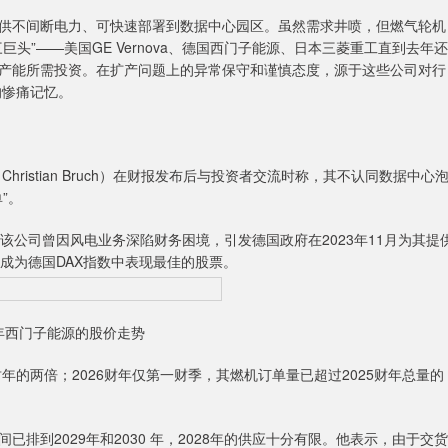
不间断电力、可快速部署到数据中心园区。虽然需求井喷，但燃气轮机
头”——美国GE Vernova、德国西门子能源、日本三菱重工直到去年还
产能所需投资。在扩产问题上的异常保守和谨慎态度，源于这些公司对行
的惨痛记忆。
stian Bruch）在财报发布后与投资者交流时称，其不认同数据中心
”。
公司曾因风电业务深陷财务困境，引发德国政府在2023年11月为其提
，成为德国DAX指数中表现最佳的股票。
年西门子能源的股价走势
财年的两倍；2026财年仅第一财季，其燃机订单量已超过2025财年总量的
到2029年和2030 年，2028年的供应十分有限。他表示，由于交货