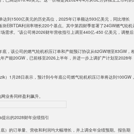
订单达到1500亿美元的历史高位，2025年订单额达593亿美元，同比增长
板块EBITDA利润率增长220个基点。其中第四财季签署了24GW燃气轮机
求。”该公司将2026财年营收指引上调至440亿-450 亿美元，调整后
5年底，该公司的燃气轮机积压订单和产能预订协议从62GW增至83GW，
年产能20GW，已前移至2026上半年，并进一步上调扩产计划至2028年
trazik）1月28日表示，预计到今年底公司燃气轮机积压订单将达到100GW
的电网业务同样盈利飙升。
nova提出的2028财年业绩指引
底）的订单量、营收和利润均大幅增长，并上调全年业绩预期。报告期