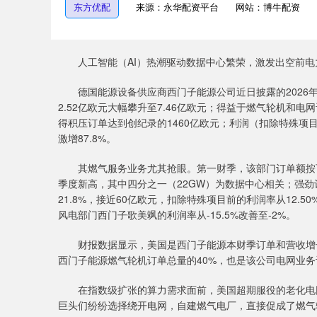
东方优配
来源：永华配资平台
网站：博牛配资
人工智能（AI）热潮驱动数据中心繁荣，激发出空前电
德国能源设备供应商西门子能源公司近日披露的2026年第
2.52亿欧元大幅攀升至7.46亿欧元；得益于燃气轮机和电
得积压订单达到创纪录的1460亿欧元；利润（扣除特殊项目前
激增87.8%。
其燃气服务业务尤其抢眼。第一财季，该部门订单额按可比基
季度新高，其中四分之一（22GW）为数据中心相关；强
21.8%，接近60亿欧元，扣除特殊项目前的利润率从12.50
风电部门西门子歌美飒的利润率从-15.5%改善至-2%。
财报数据显示，美国是西门子能源本财季订单和营收增长的
西门子能源燃气轮机订单总量的40%，也是该公司电网业
在指数级扩张的算力需求面前，美国超期服役的老化电网
巨头们纷纷选择绕开电网，自建燃气电厂，直接促成了燃气