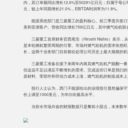
内，其订单额同比增长12.6%至50291亿日元；归属于母公司
元，较上年同期增长21.0%，EBITDA利润率为11.8%。
能源系统部门是三菱重工的盈利核心。前三季度共签订31
美和亚洲客户。营收同比增长759亿日元，其中燃气轮机联
三菱重工首席财务官西尾浩（Hiroshi Nishio）
是本轮燃机繁荣周期的引擎。市场对燃气轮机的需求依然旺
长，这两个业务部门目前都在处理公司历史上最大规模的积
三菱重工准备在接下来两年内将其燃气轮机产能翻一番，
但这远不足以满足不断增长的需求。完成这些订单是我们的首要任
原材料、零部件和劳动力成本上涨，燃气轮机的制造成本上
投行人士认为，西门子能源给出的业绩指引显然偏保守了。去
价上调至1000美元，为华尔街最高水平。
当前令市场兴奋的财报数据只是餐前小甜点，未来数年