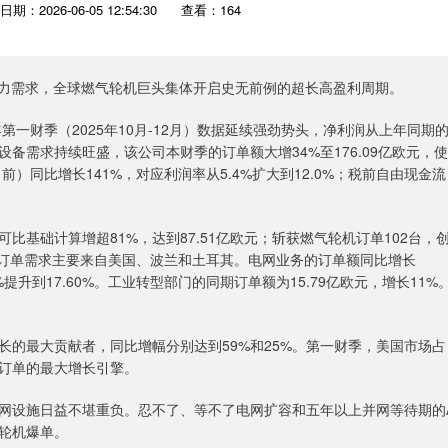
日期：2026-06-05 12:54:30
查看：164
力需求，全球燃气轮机巨头集体开启史无前例的超长高盈利周期。
一财季（2025年10月-12月）数据延续强劲势头，净利润从上年同期
网设备需求持续旺盛，该公司本财季的订单额大增34%至176.09亿欧元，使
）同比增长141%，对应利润率从5.4%扩大到12.0%；税前自由现金流
础计算增超81%，达到87.51亿欧元；斩获燃气轮机订单102台，
劲订单需求主要来自美国、波兰和土耳其。电网业务的订单额同比增长
%提升到17.60%。工业转型部门的同期订单额为15.79亿欧元，增长11%
最大贡献者，同比增幅分别达到59%和25%。第一财季，美国市场占
务订单的最大增长引擎。
设施日益不堪重负。忍不了、等不了电网扩容和五年以上并网等待期的A
轮机爆单。