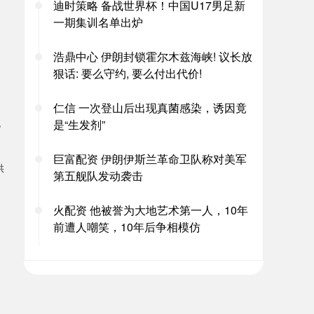
迪时策略 备战世界杯！中国U17男足新
一期集训名单出炉
浩鼎中心 伊朗封锁霍尔木兹海峡! 议长放
狠话: 要么守约, 要么付出代价!
仁信 一次登山后出现真菌感染，诱因竟
泡
是“生发剂”
巨富配资 伊朗伊斯兰革命卫队称对美军
供
第五舰队发动袭击
火配资 他被誉为大地艺术第一人，10年
前遭人嘲笑，10年后争相模仿