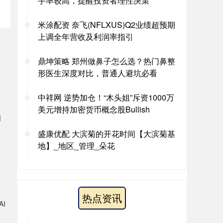
手率较高，提醒投资者理性决策
米涂配资 奈飞(NFLXUS)Q2业绩超预期
上调全年营收及利润率指引
鼎坤策略 郑州做鼻子怎么选？热门鼻整
的
形医生深度对比，普通人避坑必看
中祥网 逆势加仓！“木头姐”斥资1000万
美元增持加密货币概念股Bullish
创
盛康优配 大滨菊的开花时间【大滨菊基
。
地】_地区_管理_朵花
热点资讯
I