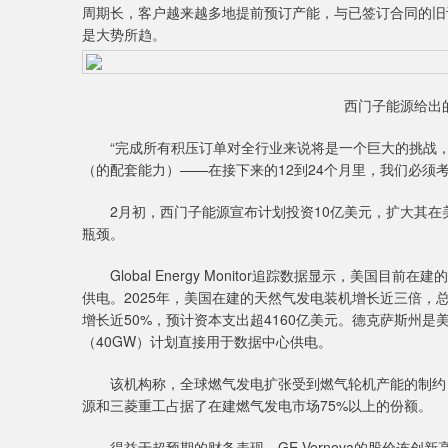
周期长，客户越来越多地提前预订产能，与已签订合同的旧
是大势所趋。
西门子能源给出的
“完成所有积压订单对全行业来说将是一个巨大的挑战，”
（的配套能力）——在接下来的12到24个月里，我们必须
2月初，西门子能源宣布计划投资10亿美元，扩大其在
瓶颈。
Global Energy Monitor追踪数据显示，美国
供电。2025年，美国在建的天然气发电装机增长近三倍，
增长近50%，预计资本支出超4160亿美元。德克萨斯州
（40GW）计划直接用于数据中心供电。
该机构称，全球燃气发电扩张受到燃气轮机产能的制约，燃气轮
源和三菱重工占据了在建燃气发电市场75%以上的份额。
得益于超预期的财务表现，GE Vernova的股价连创新高