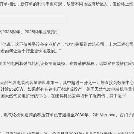
订单相比，新订单的利润率更可观，尽管不同地区有所区别，但价格上涨
2026财年、2028财年业绩指引
他说，这不仅关乎设备企业扩产，“这也关系到建筑公司、土木工程公司
考虑如何让这个行业更快地发展。”
美国的电网和燃气轮机设备制造规模。布鲁赫解释称，此举旨在缓解供应
目前在建的天然气发电装机容量居世界第一，其中超过三分之一计划直接为数据中心
总计近252GW。如果所有在建电厂都建成投产，美国天然气发电装机容量
是美国天然气发电扩张的中心，在建装机比去年增长了近四倍，其中近半
机制造商的积压订单已普遍排至2030年。GE Vernova、西门子
，已高达816.48美元。这一价格是其2024年4月从GE分拆独立上市时的