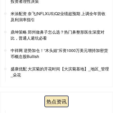
投资者理性决策
米涂配资 奈飞(NFLXUS)Q2业绩超预期 上调全年营收
及利润率指引
鼎坤策略 郑州做鼻子怎么选？热门鼻整形医生深度对
比，普通人避坑必看
中祥网 逆势加仓！“木头姐”斥资1000万美元增持加密货
币概念股Bullish
盛康优配 大滨菊的开花时间【大滨菊基地】_地区_管理
_朵花
热点资讯