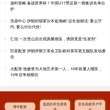
迪时策略 备战世界杯！中国U17男足新一期集训名单出
炉
浩鼎中心 伊朗封锁霍尔木兹海峡! 议长放狠话: 要么守
约, 要么付出代价!
仁信 一次登山后出现真菌感染，诱因竟是“生发剂”
巨富配资 伊朗伊斯兰革命卫队称对美军第五舰队发动袭
击
火配资 他被誉为大地艺术第一人，10年前遭人嘲笑，
10年后争相模仿
低息杠杆交易首
安全高效开户平
博牛配资
选
台